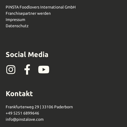
PiNSTA Foodlovers International GmbH
Franchisepartner werden
Impressum
Datenschutz
Social Media
I
F
Y
n
a
o
s
c
u
Kontakt
t
e
t
a
b
u
Frankfurterweg 29 | 33106 Paderborn
+49 5251 6899646‬
g
o
b
info@pinstalove.com