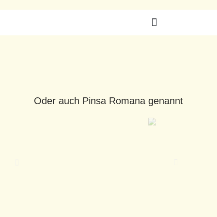
Zum
Inhalt
Menü
Nur PiNSTA Bochum
Alle Shops
springen
Oder auch Pinsa Romana genannt